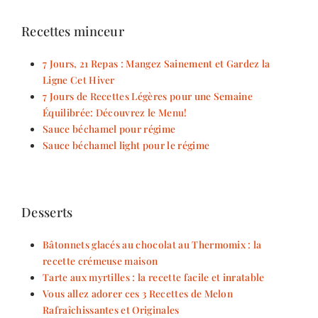
Recettes minceur
7 Jours, 21 Repas : Mangez Sainement et Gardez la
Ligne Cet Hiver
7 Jours de Recettes Légères pour une Semaine
Équilibrée: Découvrez le Menu!
Sauce béchamel pour régime
Sauce béchamel light pour le régime
Desserts
Bâtonnets glacés au chocolat au Thermomix : la
recette crémeuse maison
Tarte aux myrtilles : la recette facile et inratable
Vous allez adorer ces 3 Recettes de Melon
Rafraîchissantes et Originales