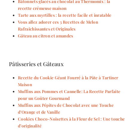
Bâtonnets glacés au chocolat au Thermomix : la
recette crémeuse maison
Tarte aux myrtilles : la recette facile et inratable
Vous allez adorer ces 3 Recettes de Melon
Rafraîchissantes et Originales
Gâteau au citron et amandes
Pâtisseries et Gâteaux
Recette du Cookie Géant Fourré à la Pâte à Tartiner
Maison
Muffins aux Pommes et Cannelle: La Recette Parfaite
pour un Goûter Gourmand
Muffins aux Pépites de Chocolat avec une Touche
d’Orange et de Vanille
Cookies Choco-Noisettes à la Fleur de Sel : Une touche
d’originalité