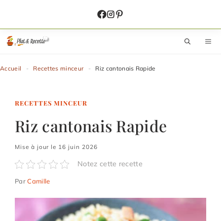
Aller
au
contenu
M
Accueil
-
Recettes minceur
-
Riz cantonais Rapide
RECETTES MINCEUR
Riz cantonais Rapide
Mise à jour le 16 juin 2026
Notez cette recette
Par
Camille