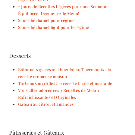
7 Jours de Recettes Légères pour une Semaine
Équilibrée: Découvrez le Menu!
Sauce béchamel pour régime
Sauce béchamel light pour le régime
Desserts
Bâtonnets glacés au chocolat au Thermomix : la
recette crémeuse maison
Tarte aux myrtilles : la recette facile et inratable
Vous allez adorer ces 3 Recettes de Melon
Rafraîchissantes et Originales
Gâteau au citron et amandes
Pâtisseries et Gâteaux