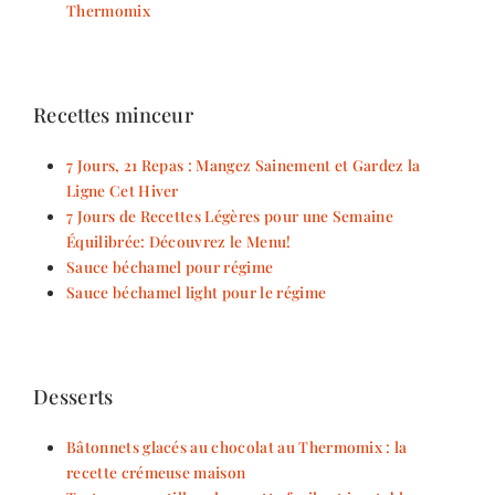
Thermomix
Recettes minceur
7 Jours, 21 Repas : Mangez Sainement et Gardez la
Ligne Cet Hiver
7 Jours de Recettes Légères pour une Semaine
Équilibrée: Découvrez le Menu!
Sauce béchamel pour régime
Sauce béchamel light pour le régime
Desserts
Bâtonnets glacés au chocolat au Thermomix : la
recette crémeuse maison