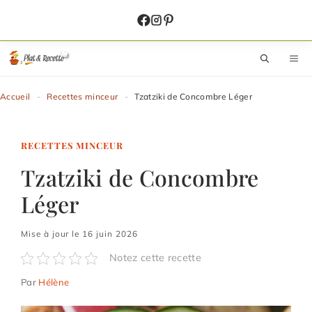
Aller
au
contenu
M
Accueil
-
Recettes minceur
-
Tzatziki de Concombre Léger
RECETTES MINCEUR
Tzatziki de Concombre
Léger
Mise à jour le 16 juin 2026
Notez cette recette
Par
Hélène