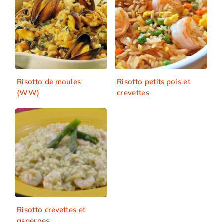
Risotto de moules
Risotto petits pois et
(WW)
crevettes
Risotto crevettes et
asperges