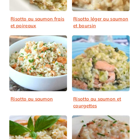
Risotto au saumon frais
Risotto léger au saumon
et poireaux
et boursin
Risotto au saumon
Risotto au saumon et
courgettes