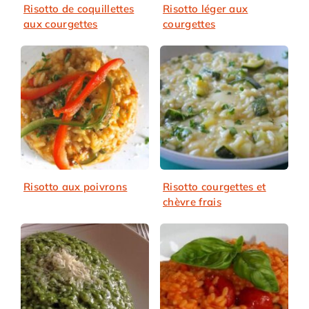
Risotto de coquillettes
Risotto léger aux
aux courgettes
courgettes
Risotto aux poivrons
Risotto courgettes et
chèvre frais