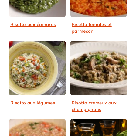
Risotto aux épinards
Risotto tomates et
parmesan
Risotto aux légumes
Risotto crémeux aux
champignons