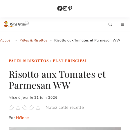
Aller
au
contenu
M
Accueil
-
Pâtes & Risottos
-
Risotto aux Tomates et Parmesan WW
PÂTES & RISOTTOS
/
PLAT PRINCIPAL
Risotto aux Tomates et
Parmesan WW
Mise à jour le 21 juin 2026
Notez cette recette
Par
Hélène