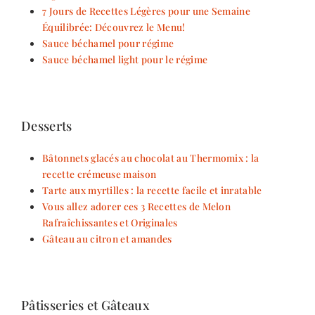
7 Jours de Recettes Légères pour une Semaine
Équilibrée: Découvrez le Menu!
Sauce béchamel pour régime
Sauce béchamel light pour le régime
Desserts
Bâtonnets glacés au chocolat au Thermomix : la
recette crémeuse maison
Tarte aux myrtilles : la recette facile et inratable
Vous allez adorer ces 3 Recettes de Melon
Rafraîchissantes et Originales
Gâteau au citron et amandes
Pâtisseries et Gâteaux