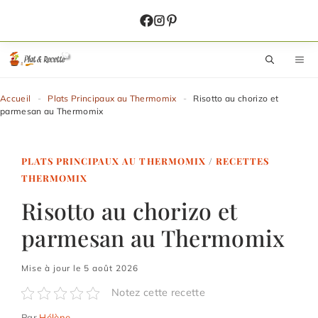
Aller
au
contenu
M
Accueil
-
Plats Principaux au Thermomix
-
Risotto au chorizo et
parmesan au Thermomix
PLATS PRINCIPAUX AU THERMOMIX
/
RECETTES
THERMOMIX
Risotto au chorizo et
parmesan au Thermomix
Mise à jour le 5 août 2026
Notez cette recette
Par
Hélène