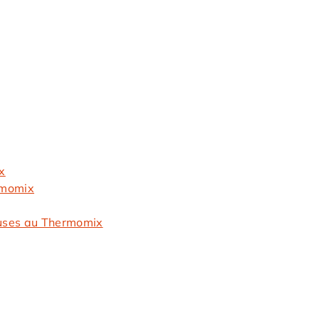
x
rmomix
euses au Thermomix