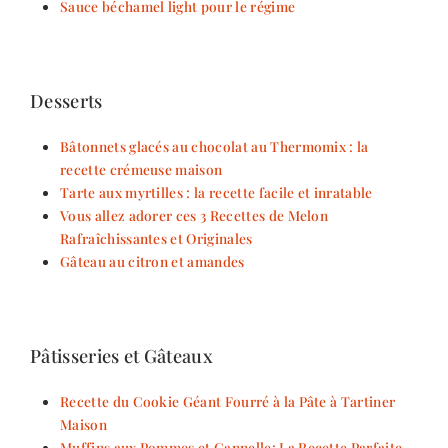
Sauce béchamel light pour le régime
Desserts
Bâtonnets glacés au chocolat au Thermomix : la
recette crémeuse maison
Tarte aux myrtilles : la recette facile et inratable
Vous allez adorer ces 3 Recettes de Melon
Rafraîchissantes et Originales
Gâteau au citron et amandes
Pâtisseries et Gâteaux
Recette du Cookie Géant Fourré à la Pâte à Tartiner
Maison
Muffins aux Pommes et Cannelle: La Recette Parfaite