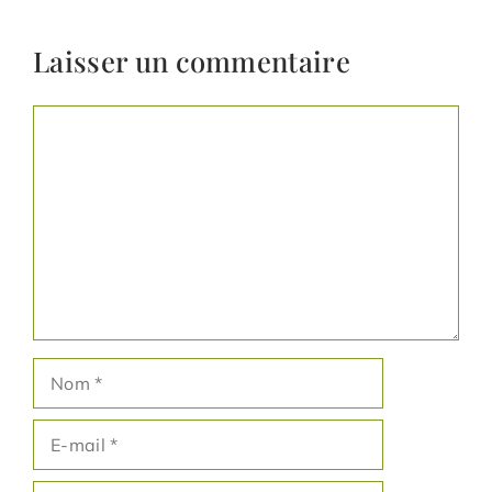
Laisser un commentaire
Commentaire
Nom
E-
mail