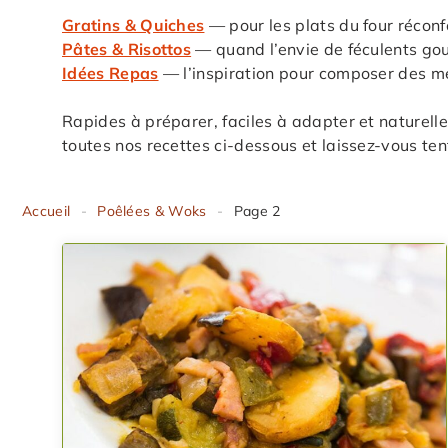
Gratins & Quiches
— pour les plats du four réconf
Pâtes & Risottos
— quand l’envie de féculents gou
Idées Repas
— l’inspiration pour composer des me
Rapides à préparer, faciles à adapter et naturell
toutes nos recettes ci-dessous et laissez-vous te
Accueil
-
Poêlées & Woks
-
Page 2