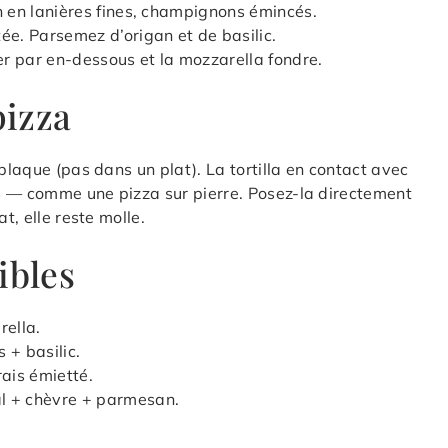
n en lanières fines, champignons émincés.
ée. Parsemez d’origan et de basilic.
er par en-dessous et la mozzarella fondre.
pizza
plaque (pas dans un plat). La tortilla en contact avec
s — comme une pizza sur pierre. Posez-la directement
t, elle reste molle.
ibles
ella.
 + basilic.
rais émietté.
l + chèvre + parmesan.