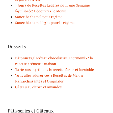
7 Jours de Recettes Légères pour une Semaine
Équilibrée: Découvrez le Menu!
Sauce béchamel pour régime
Sauce béchamel light pour le régime
Desserts
Bâtonnets glacés au chocolat au Thermomix : la
recette crémeuse maison
Tarte aux myrtilles : la recette facile et inratable
Vous allez adorer ces 3 Recettes de Melon
Rafraîchissantes et Originales
Gâteau au citron et amandes
Pâtisseries et Gâteaux