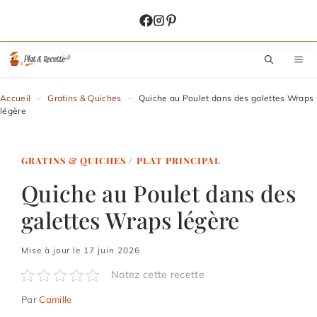
Aller
au
contenu
M
Accueil
-
Gratins & Quiches
-
Quiche au Poulet dans des galettes Wraps
légère
GRATINS & QUICHES
/
PLAT PRINCIPAL
Quiche au Poulet dans des
galettes Wraps légère
Mise à jour le 17 juin 2026
Notez cette recette
Par
Camille