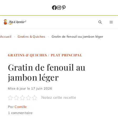
Aller
au
contenu
M
Accueil
-
Gratins & Quiches
-
Gratin de fenouil au jambon léger
GRATINS & QUICHES
/
PLAT PRINCIPAL
Gratin de fenouil au
jambon léger
Mise à jour le 17 juin 2026
Notez cette recette
Par
Camille
1 commentaire