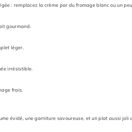
égée : remplacez la crème par du fromage blanc ou un peu de
fait gourmand.
plet léger.
e irrésistible.
age frais.
me évidé, une garniture savoureuse, et un plat aussi joli 