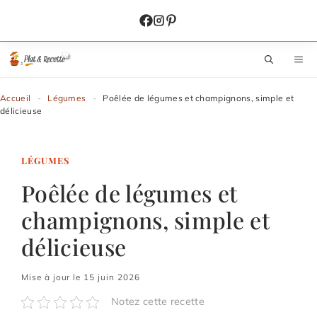
Aller
au
contenu
M
Accueil
-
Légumes
-
Poêlée de légumes et champignons, simple et
délicieuse
LÉGUMES
Poêlée de légumes et
champignons, simple et
délicieuse
Mise à jour le 15 juin 2026
Notez cette recette