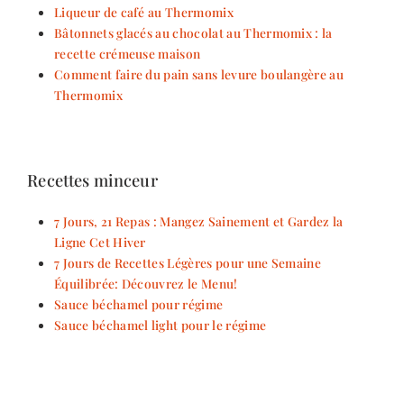
Liqueur de café au Thermomix
Bâtonnets glacés au chocolat au Thermomix : la
recette crémeuse maison
Comment faire du pain sans levure boulangère au
Thermomix
Recettes minceur
7 Jours, 21 Repas : Mangez Sainement et Gardez la
Ligne Cet Hiver
7 Jours de Recettes Légères pour une Semaine
Équilibrée: Découvrez le Menu!
Sauce béchamel pour régime
Sauce béchamel light pour le régime