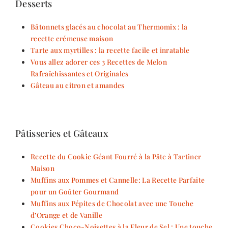
Desserts
Bâtonnets glacés au chocolat au Thermomix : la
recette crémeuse maison
Tarte aux myrtilles : la recette facile et inratable
Vous allez adorer ces 3 Recettes de Melon
Rafraîchissantes et Originales
Gâteau au citron et amandes
Pâtisseries et Gâteaux
Recette du Cookie Géant Fourré à la Pâte à Tartiner
Maison
Muffins aux Pommes et Cannelle: La Recette Parfaite
pour un Goûter Gourmand
Muffins aux Pépites de Chocolat avec une Touche
d’Orange et de Vanille
Cookies Choco-Noisettes à la Fleur de Sel : Une touche