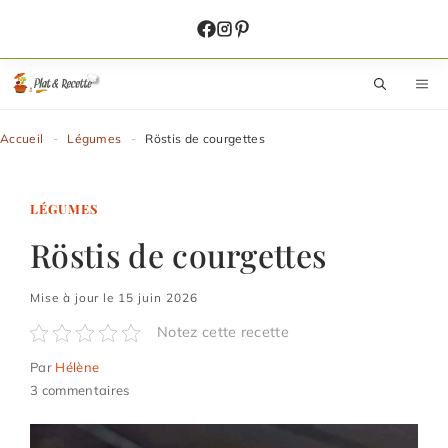
Aller
au
contenu
M
Accueil
-
Légumes
-
Röstis de courgettes
LÉGUMES
Röstis de courgettes
Mise à jour le 15 juin 2026
Notez cette recette
Par
Hélène
3 commentaires