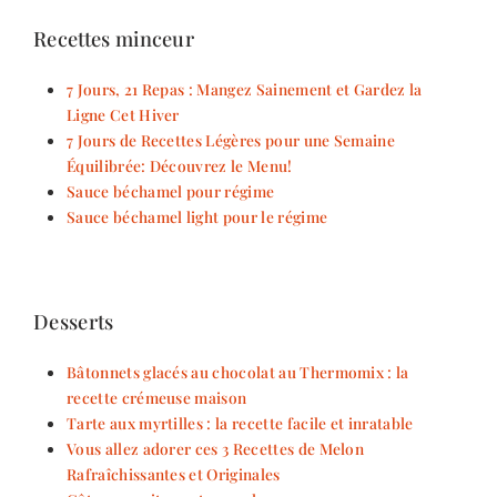
Recettes minceur
7 Jours, 21 Repas : Mangez Sainement et Gardez la
Ligne Cet Hiver
7 Jours de Recettes Légères pour une Semaine
Équilibrée: Découvrez le Menu!
Sauce béchamel pour régime
Sauce béchamel light pour le régime
Desserts
Bâtonnets glacés au chocolat au Thermomix : la
recette crémeuse maison
Tarte aux myrtilles : la recette facile et inratable
Vous allez adorer ces 3 Recettes de Melon
Rafraîchissantes et Originales