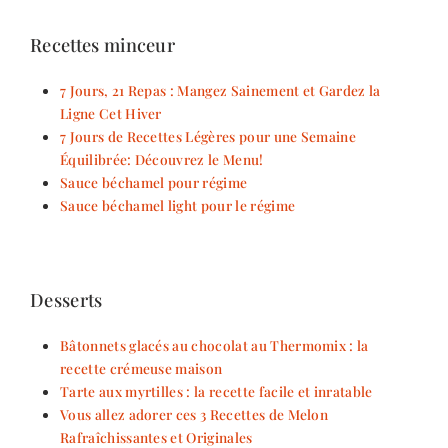
Recettes minceur
7 Jours, 21 Repas : Mangez Sainement et Gardez la
Ligne Cet Hiver
7 Jours de Recettes Légères pour une Semaine
Équilibrée: Découvrez le Menu!
Sauce béchamel pour régime
Sauce béchamel light pour le régime
Desserts
Bâtonnets glacés au chocolat au Thermomix : la
recette crémeuse maison
Tarte aux myrtilles : la recette facile et inratable
Vous allez adorer ces 3 Recettes de Melon
Rafraîchissantes et Originales