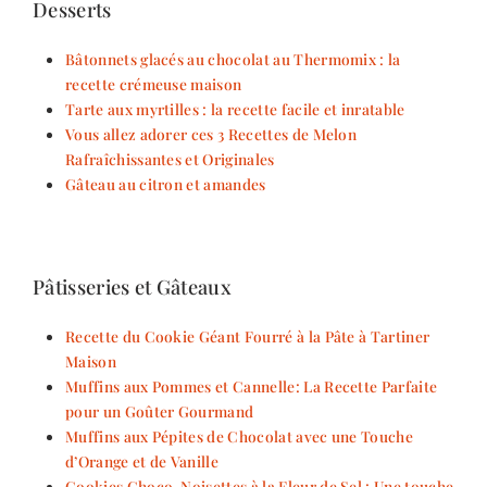
Desserts
Bâtonnets glacés au chocolat au Thermomix : la
recette crémeuse maison
Tarte aux myrtilles : la recette facile et inratable
Vous allez adorer ces 3 Recettes de Melon
Rafraîchissantes et Originales
Gâteau au citron et amandes
Pâtisseries et Gâteaux
Recette du Cookie Géant Fourré à la Pâte à Tartiner
Maison
Muffins aux Pommes et Cannelle: La Recette Parfaite
pour un Goûter Gourmand
Muffins aux Pépites de Chocolat avec une Touche
d’Orange et de Vanille
Cookies Choco-Noisettes à la Fleur de Sel : Une touche