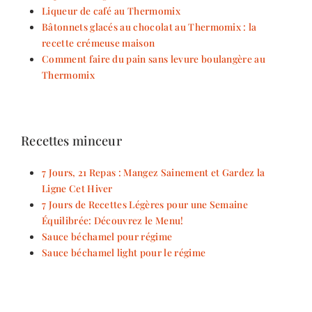
Liqueur de café au Thermomix
Bâtonnets glacés au chocolat au Thermomix : la
recette crémeuse maison
Comment faire du pain sans levure boulangère au
Thermomix
Recettes minceur
7 Jours, 21 Repas : Mangez Sainement et Gardez la
Ligne Cet Hiver
7 Jours de Recettes Légères pour une Semaine
Équilibrée: Découvrez le Menu!
Sauce béchamel pour régime
Sauce béchamel light pour le régime