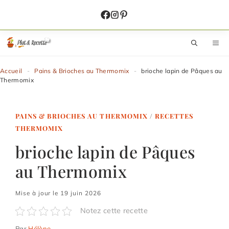
Aller
au
contenu
M
Accueil
-
Pains & Brioches au Thermomix
-
brioche lapin de Pâques au
Thermomix
PAINS & BRIOCHES AU THERMOMIX
/
RECETTES
THERMOMIX
brioche lapin de Pâques
au Thermomix
Mise à jour le 19 juin 2026
Notez cette recette
Par
Hélène