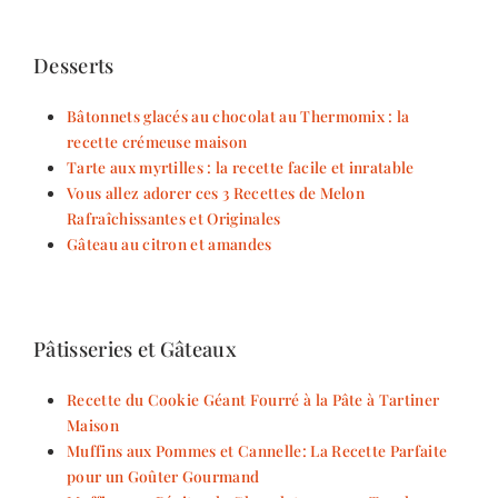
Desserts
Bâtonnets glacés au chocolat au Thermomix : la
recette crémeuse maison
Tarte aux myrtilles : la recette facile et inratable
Vous allez adorer ces 3 Recettes de Melon
Rafraîchissantes et Originales
Gâteau au citron et amandes
Pâtisseries et Gâteaux
Recette du Cookie Géant Fourré à la Pâte à Tartiner
Maison
Muffins aux Pommes et Cannelle: La Recette Parfaite
pour un Goûter Gourmand