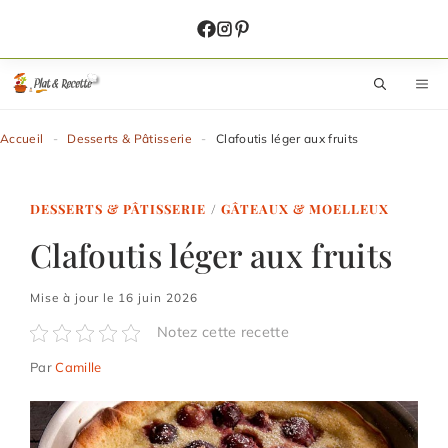
Aller
au
contenu
M
Accueil
-
Desserts & Pâtisserie
-
Clafoutis léger aux fruits
DESSERTS & PÂTISSERIE
/
GÂTEAUX & MOELLEUX
Clafoutis léger aux fruits
Mise à jour le 16 juin 2026
Notez cette recette
Par
Camille