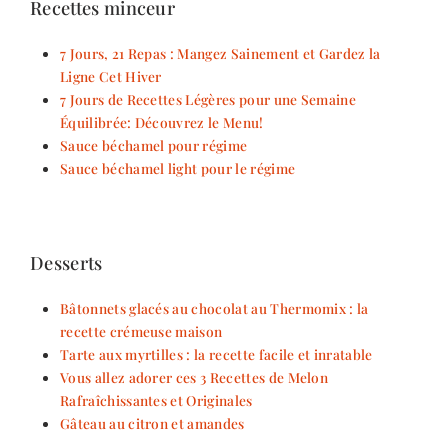
Recettes minceur
7 Jours, 21 Repas : Mangez Sainement et Gardez la
Ligne Cet Hiver
7 Jours de Recettes Légères pour une Semaine
Équilibrée: Découvrez le Menu!
Sauce béchamel pour régime
Sauce béchamel light pour le régime
Desserts
Bâtonnets glacés au chocolat au Thermomix : la
recette crémeuse maison
Tarte aux myrtilles : la recette facile et inratable
Vous allez adorer ces 3 Recettes de Melon
Rafraîchissantes et Originales
Gâteau au citron et amandes