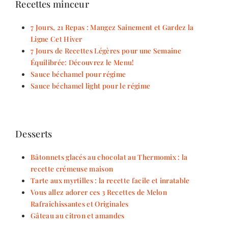
Recettes minceur
7 Jours, 21 Repas : Mangez Sainement et Gardez la
Ligne Cet Hiver
7 Jours de Recettes Légères pour une Semaine
Équilibrée: Découvrez le Menu!
Sauce béchamel pour régime
Sauce béchamel light pour le régime
Desserts
Bâtonnets glacés au chocolat au Thermomix : la
recette crémeuse maison
Tarte aux myrtilles : la recette facile et inratable
Vous allez adorer ces 3 Recettes de Melon
Rafraîchissantes et Originales
Gâteau au citron et amandes