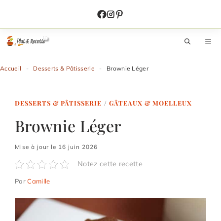
Aller
au
contenu
M
Accueil
-
Desserts & Pâtisserie
-
Brownie Léger
DESSERTS & PÂTISSERIE
/
GÂTEAUX & MOELLEUX
Brownie Léger
Mise à jour le 16 juin 2026
Notez cette recette
Par
Camille