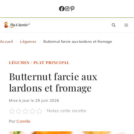
Aller
au
contenu
M
Accueil
-
Légumes
-
Butternut farcie aux lardons et fromage
LÉGUMES
/
PLAT PRINCIPAL
Butternut farcie aux
lardons et fromage
Mise à jour le 29 juin 2026
Notez cette recette
Par
Camille