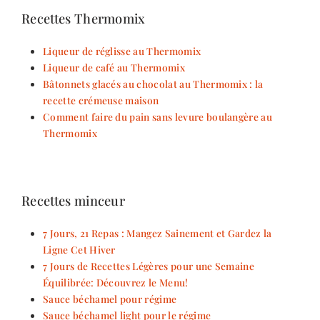
Recettes Thermomix
Liqueur de réglisse au Thermomix
Liqueur de café au Thermomix
Bâtonnets glacés au chocolat au Thermomix : la
recette crémeuse maison
Comment faire du pain sans levure boulangère au
Thermomix
Recettes minceur
7 Jours, 21 Repas : Mangez Sainement et Gardez la
Ligne Cet Hiver
7 Jours de Recettes Légères pour une Semaine
Équilibrée: Découvrez le Menu!
Sauce béchamel pour régime
Sauce béchamel light pour le régime