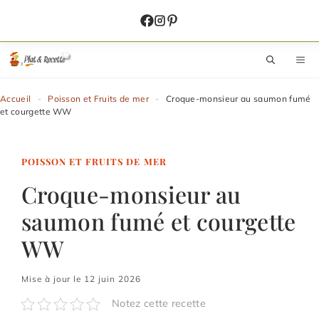
Aller
au
contenu
M
Accueil
-
Poisson et Fruits de mer
-
Croque-monsieur au saumon fumé
et courgette WW
POISSON ET FRUITS DE MER
Croque-monsieur au
saumon fumé et courgette
WW
Mise à jour le 12 juin 2026
Notez cette recette