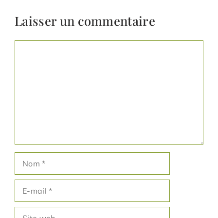
Laisser un commentaire
Commentaire
Nom
E-
mail
Site