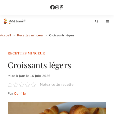
Aller
au
contenu
M
Accueil
-
Recettes minceur
-
Croissants légers
RECETTES MINCEUR
Croissants légers
Mise à jour le 16 juin 2026
Notez cette recette
Par
Camille