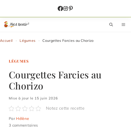
Aller
au
contenu
M
Accueil
-
Légumes
-
Courgettes Farcies au Chorizo
LÉGUMES
Courgettes Farcies au
Chorizo
Mise à jour le 15 juin 2026
Notez cette recette
Par
Hélène
3 commentaires