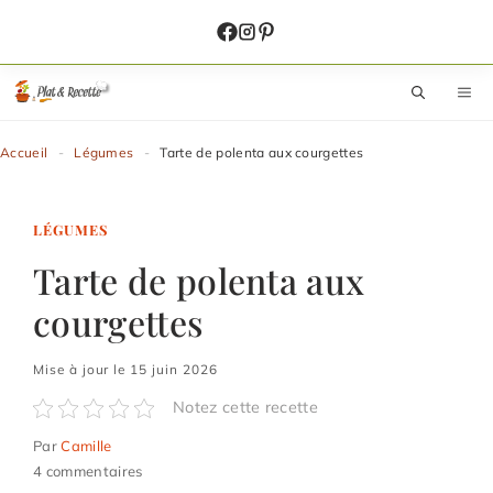
Aller
au
contenu
M
Accueil
-
Légumes
-
Tarte de polenta aux courgettes
LÉGUMES
Tarte de polenta aux
courgettes
Mise à jour le 15 juin 2026
Notez cette recette
Par
Camille
4 commentaires