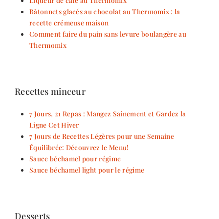
Liqueur de café au Thermomix
Bâtonnets glacés au chocolat au Thermomix : la
recette crémeuse maison
Comment faire du pain sans levure boulangère au
Thermomix
Recettes minceur
7 Jours, 21 Repas : Mangez Sainement et Gardez la
Ligne Cet Hiver
7 Jours de Recettes Légères pour une Semaine
Équilibrée: Découvrez le Menu!
Sauce béchamel pour régime
Sauce béchamel light pour le régime
Desserts