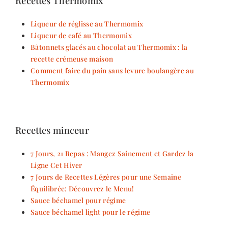
Recettes Thermomix
Liqueur de réglisse au Thermomix
Liqueur de café au Thermomix
Bâtonnets glacés au chocolat au Thermomix : la
recette crémeuse maison
Comment faire du pain sans levure boulangère au
Thermomix
Recettes minceur
7 Jours, 21 Repas : Mangez Sainement et Gardez la
Ligne Cet Hiver
7 Jours de Recettes Légères pour une Semaine
Équilibrée: Découvrez le Menu!
Sauce béchamel pour régime
Sauce béchamel light pour le régime