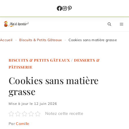
Aller
au
contenu
M
Accueil
-
Biscuits & Petits Gâteaux
-
Cookies sans matière grasse
BISCUITS & PETITS GÂTEAUX
/
DESSERTS &
PÂTISSERIE
Cookies sans matière
grasse
Mise à jour le 12 juin 2026
Notez cette recette
Par
Camille