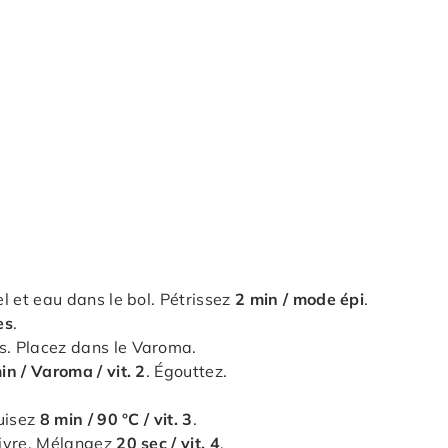
el et eau dans le bol. Pétrissez
2 min / mode épi
.
es
.
es. Placez dans le Varoma.
in / Varoma / vit. 2
. Égouttez.
Cuisez
8 min / 90 °C / vit. 3
.
poivre. Mélangez
20 sec / vit. 4
.