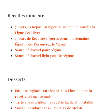
Recettes minceur
7 Jours, 21 Repas : Mangez Sainement et Gardez la
Ligne Cet Hiver
7 Jours de Recettes Légères pour une Semaine
Équilibrée: Découvrez le Menu!
Sauce béchamel pour régime
Sauce béchamel light pour le régime
Desserts
Bâtonnets glacés au chocolat au Thermomix : la
recette crémeuse maison
Tarte aux myrtilles : la recette facile et inratable
Vous allez adorer ces 3 Recettes de Melon