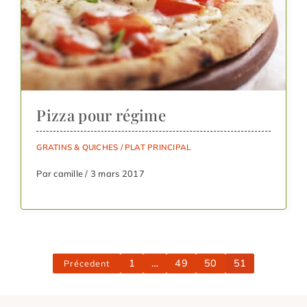
Pizza pour régime
GRATINS & QUICHES
/
PLAT PRINCIPAL
Par camille / 3 mars 2017
1
…
49
50
51
Précedent