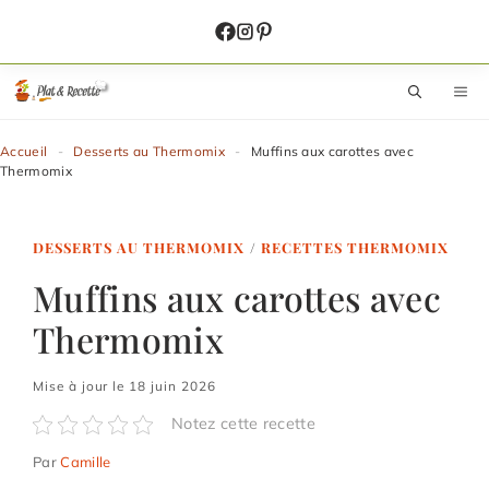
Aller
au
contenu
M
Accueil
-
Desserts au Thermomix
-
Muffins aux carottes avec
Thermomix
DESSERTS AU THERMOMIX
/
RECETTES THERMOMIX
Muffins aux carottes avec
Thermomix
Mise à jour le 18 juin 2026
Notez cette recette
Par
Camille