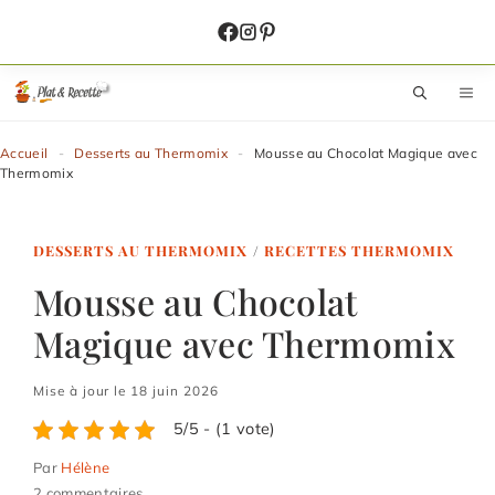
Aller
au
contenu
M
Accueil
-
Desserts au Thermomix
-
Mousse au Chocolat Magique avec
Thermomix
DESSERTS AU THERMOMIX
/
RECETTES THERMOMIX
Mousse au Chocolat
Magique avec Thermomix
Mise à jour le 18 juin 2026
5/5 - (1 vote)
Par
Hélène
2 commentaires