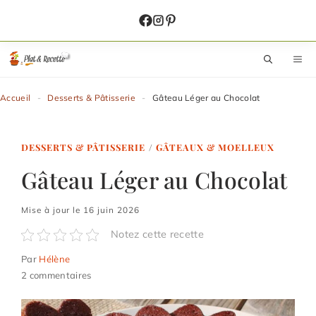
Aller
au
contenu
M
Accueil
-
Desserts & Pâtisserie
-
Gâteau Léger au Chocolat
DESSERTS & PÂTISSERIE
/
GÂTEAUX & MOELLEUX
Gâteau Léger au Chocolat
Mise à jour le 16 juin 2026
Notez cette recette
Par
Hélène
2 commentaires