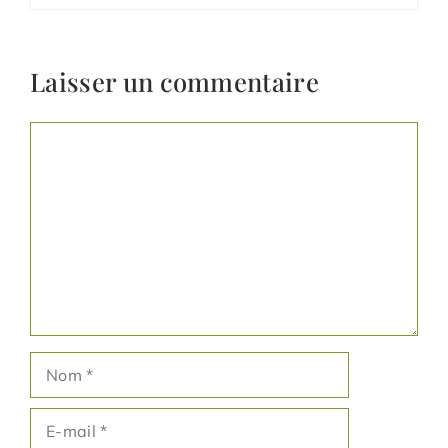
Laisser un commentaire
Commentaire
Nom
E-
mail