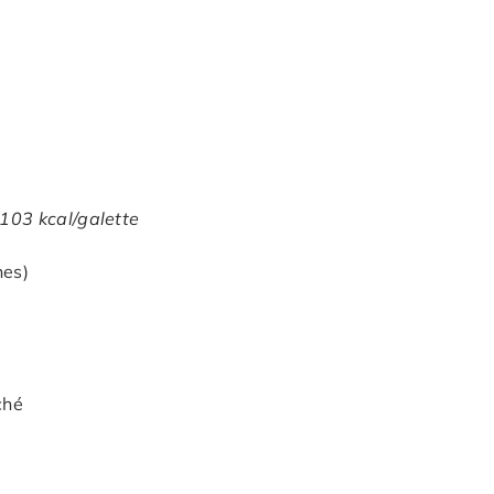
 103 kcal/galette
nes)
ché