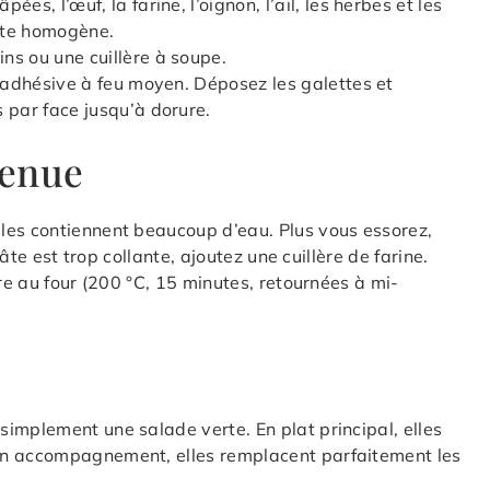
es, l’œuf, la farine, l’oignon, l’ail, les herbes et les
pâte homogène.
ns ou une cuillère à soupe.
tiadhésive à feu moyen. Déposez les galettes et
 par face jusqu’à dorure.
tenue
les contiennent beaucoup d’eau. Plus vous essorez,
pâte est trop collante, ajoutez une cuillère de farine.
ire au four (200 °C, 15 minutes, retournées à mi-
implement une salade verte. En plat principal, elles
En accompagnement, elles remplacent parfaitement les