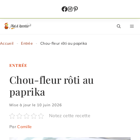
Aller
au
contenu
M
Accueil
-
Entrée
-
Chou-fleur rôti au paprika
ENTRÉE
Chou-fleur rôti au
paprika
Mise à jour le 10 juin 2026
Notez cette recette
Par
Camille