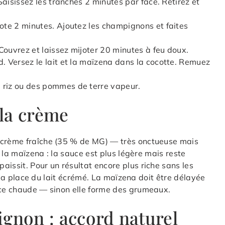
 Saisissez les tranches 2 minutes par face. Retirez et
lote 2 minutes. Ajoutez les champignons et faites
 Couvrez et laissez mijoter 20 minutes à feu doux.
d. Versez le lait et la maïzena dans la cocotte. Remuez
.
 riz ou des pommes de terre vapeur.
 la crème
a crème fraîche (35 % de MG) — très onctueuse mais
à la maïzena : la sauce est plus légère mais reste
issit. Pour un résultat encore plus riche sans les
 à la place du lait écrémé. La maïzena doit être délayée
auce chaude — sinon elle forme des grumeaux.
ignon : accord naturel