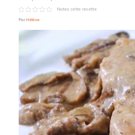
Notez cette recette
Par
Hélène