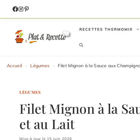
Aller
au
contenu
RECETTES THERMOMIX
Accueil
-
Légumes
-
Filet Mignon à la Sauce aux Champigno
LÉGUMES
Filet Mignon à la 
et au Lait
Mise à jour le 15 juin 2026