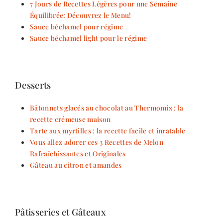
7 Jours de Recettes Légères pour une Semaine
Équilibrée: Découvrez le Menu!
Sauce béchamel pour régime
Sauce béchamel light pour le régime
Desserts
Bâtonnets glacés au chocolat au Thermomix : la
recette crémeuse maison
Tarte aux myrtilles : la recette facile et inratable
Vous allez adorer ces 3 Recettes de Melon
Rafraîchissantes et Originales
Gâteau au citron et amandes
Pâtisseries et Gâteaux