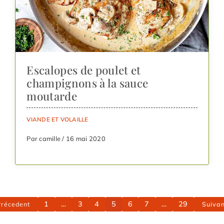
Escalopes de poulet et
champignons à la sauce
moutarde
VIANDE ET VOLAILLE
Par camille / 16 mai 2020
1
…
3
4
5
6
7
…
29
Précedent
Suivan