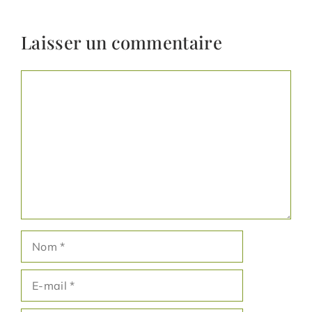
Laisser un commentaire
Commentaire
Nom
E-
mail