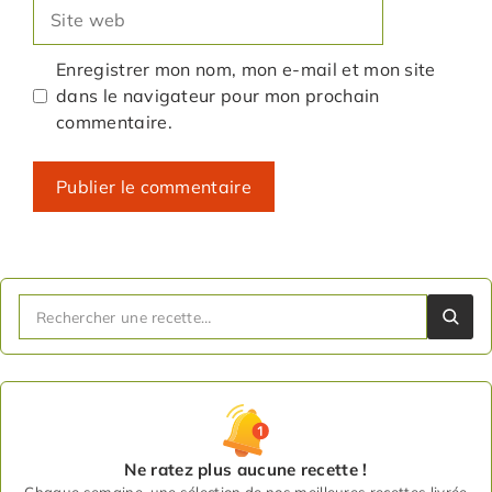
Site
web
Enregistrer mon nom, mon e-mail et mon site
dans le navigateur pour mon prochain
commentaire.
Ne ratez plus aucune recette !
Chaque semaine, une sélection de nos meilleures recettes livrée