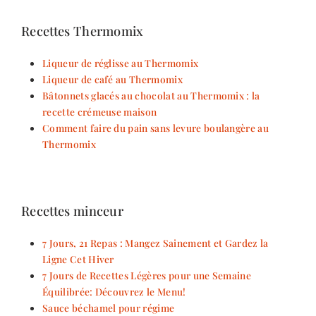
Recettes Thermomix
Liqueur de réglisse au Thermomix
Liqueur de café au Thermomix
Bâtonnets glacés au chocolat au Thermomix : la
recette crémeuse maison
Comment faire du pain sans levure boulangère au
Thermomix
Recettes minceur
7 Jours, 21 Repas : Mangez Sainement et Gardez la
Ligne Cet Hiver
7 Jours de Recettes Légères pour une Semaine
Équilibrée: Découvrez le Menu!
Sauce béchamel pour régime