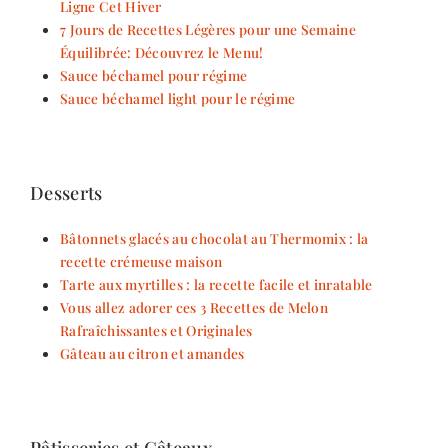
Ligne Cet Hiver
7 Jours de Recettes Légères pour une Semaine
Équilibrée: Découvrez le Menu!
Sauce béchamel pour régime
Sauce béchamel light pour le régime
Desserts
Bâtonnets glacés au chocolat au Thermomix : la
recette crémeuse maison
Tarte aux myrtilles : la recette facile et inratable
Vous allez adorer ces 3 Recettes de Melon
Rafraîchissantes et Originales
Gâteau au citron et amandes
Pâtisseries et Gâteaux