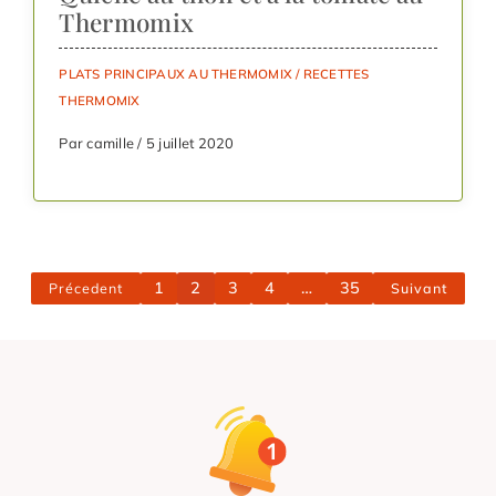
Thermomix
PLATS PRINCIPAUX AU THERMOMIX
/
RECETTES
THERMOMIX
Par camille / 5 juillet 2020
1
2
3
4
…
35
Précedent
Suivant