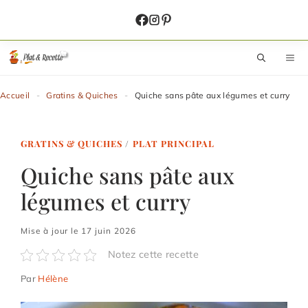
Aller
au
contenu
M
Accueil
-
Gratins & Quiches
-
Quiche sans pâte aux légumes et curry
GRATINS & QUICHES
/
PLAT PRINCIPAL
Quiche sans pâte aux
légumes et curry
Mise à jour le 17 juin 2026
Notez cette recette
Par
Hélène