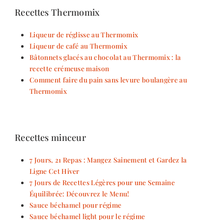
Recettes Thermomix
Liqueur de réglisse au Thermomix
Liqueur de café au Thermomix
Bâtonnets glacés au chocolat au Thermomix : la
recette crémeuse maison
Comment faire du pain sans levure boulangère au
Thermomix
Recettes minceur
7 Jours, 21 Repas : Mangez Sainement et Gardez la
Ligne Cet Hiver
7 Jours de Recettes Légères pour une Semaine
Équilibrée: Découvrez le Menu!
Sauce béchamel pour régime
Sauce béchamel light pour le régime