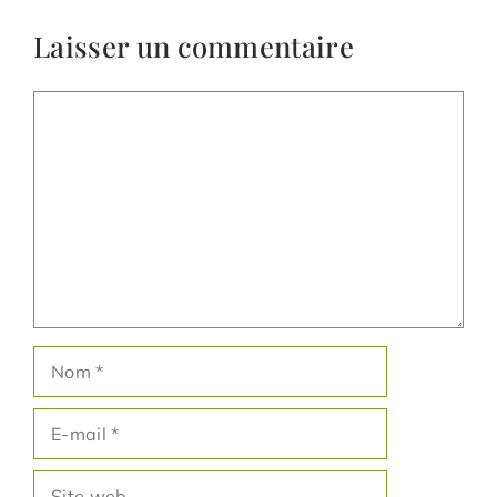
Laisser un commentaire
Commentaire
Nom
E-
mail
Site