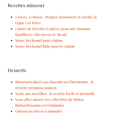
Recettes minceur
7 Jours, 21 Repas : Mangez Sainement et Gardez la
Ligne Cet Hiver
7 Jours de Recettes Légères pour une Semaine
Équilibrée: Découvrez le Menu!
Sauce béchamel pour régime
Sauce béchamel light pour le régime
Desserts
Bâtonnets glacés au chocolat au Thermomix : la
recette crémeuse maison
Tarte aux myrtilles : la recette facile et inratable
Vous allez adorer ces 3 Recettes de Melon
Rafraîchissantes et Originales
Gâteau au citron et amandes