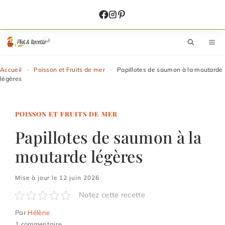
Aller
au
contenu
M
Accueil
-
Poisson et Fruits de mer
-
Papillotes de saumon à la moutarde
légères
POISSON ET FRUITS DE MER
Papillotes de saumon à la
moutarde légères
Mise à jour le 12 juin 2026
Notez cette recette
Par
Hélène
1 commentaire