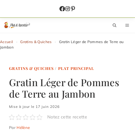
Aller
au
contenu
M
Accueil
-
Gratins & Quiches
-
Gratin Léger de Pommes de Terre au
Jambon
GRATINS & QUICHES
/
PLAT PRINCIPAL
Gratin Léger de Pommes
de Terre au Jambon
Mise à jour le 17 juin 2026
Notez cette recette
Par
Hélène