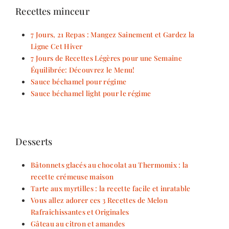
Recettes minceur
7 Jours, 21 Repas : Mangez Sainement et Gardez la
Ligne Cet Hiver
7 Jours de Recettes Légères pour une Semaine
Équilibrée: Découvrez le Menu!
Sauce béchamel pour régime
Sauce béchamel light pour le régime
Desserts
Bâtonnets glacés au chocolat au Thermomix : la
recette crémeuse maison
Tarte aux myrtilles : la recette facile et inratable
Vous allez adorer ces 3 Recettes de Melon
Rafraîchissantes et Originales
Gâteau au citron et amandes