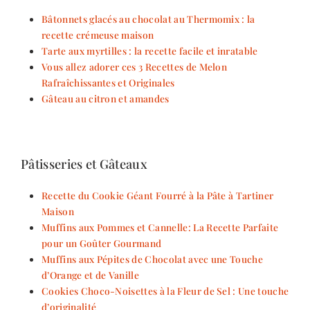
Bâtonnets glacés au chocolat au Thermomix : la
recette crémeuse maison
Tarte aux myrtilles : la recette facile et inratable
Vous allez adorer ces 3 Recettes de Melon
Rafraîchissantes et Originales
Gâteau au citron et amandes
Pâtisseries et Gâteaux
Recette du Cookie Géant Fourré à la Pâte à Tartiner
Maison
Muffins aux Pommes et Cannelle: La Recette Parfaite
pour un Goûter Gourmand
Muffins aux Pépites de Chocolat avec une Touche
d’Orange et de Vanille
Cookies Choco-Noisettes à la Fleur de Sel : Une touche
d’originalité