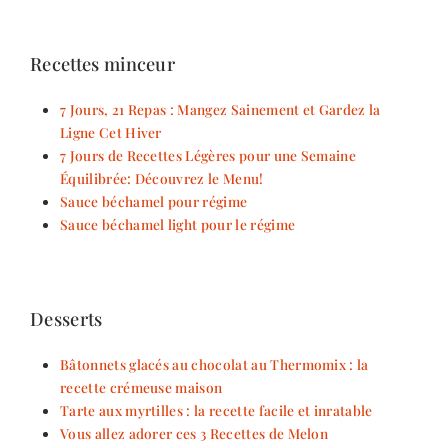
Recettes minceur
7 Jours, 21 Repas : Mangez Sainement et Gardez la
Ligne Cet Hiver
7 Jours de Recettes Légères pour une Semaine
Équilibrée: Découvrez le Menu!
Sauce béchamel pour régime
Sauce béchamel light pour le régime
Desserts
Bâtonnets glacés au chocolat au Thermomix : la
recette crémeuse maison
Tarte aux myrtilles : la recette facile et inratable
Vous allez adorer ces 3 Recettes de Melon