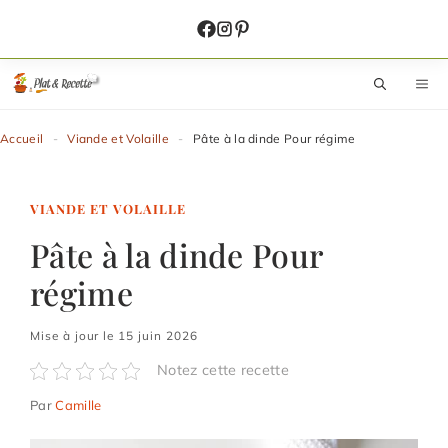
Aller
au
contenu
M
Accueil
-
Viande et Volaille
-
Pâte à la dinde Pour régime
VIANDE ET VOLAILLE
Pâte à la dinde Pour
régime
Mise à jour le 15 juin 2026
Notez cette recette
Par
Camille