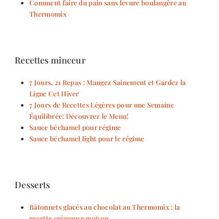
Comment faire du pain sans levure boulangère au
Thermomix
Recettes minceur
7 Jours, 21 Repas : Mangez Sainement et Gardez la
Ligne Cet Hiver
7 Jours de Recettes Légères pour une Semaine
Équilibrée: Découvrez le Menu!
Sauce béchamel pour régime
Sauce béchamel light pour le régime
Desserts
Bâtonnets glacés au chocolat au Thermomix : la
recette crémeuse maison