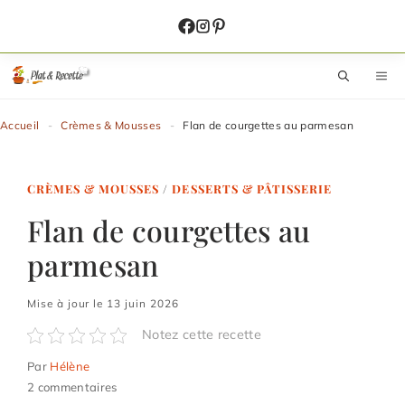
Aller
au
contenu
M
Accueil
-
Crèmes & Mousses
-
Flan de courgettes au parmesan
CRÈMES & MOUSSES
/
DESSERTS & PÂTISSERIE
Flan de courgettes au
parmesan
Mise à jour le 13 juin 2026
Notez cette recette
Par
Hélène
2 commentaires